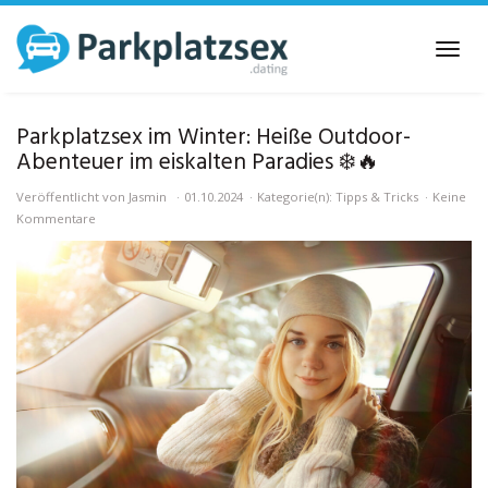
Skip
to
Toggl
main
navig
content
Parkplatzsex im Winter: Heiße Outdoor-
Abenteuer im eiskalten Paradies ❄️🔥
Veröffentlicht von
Jasmin
01.10.2024
Kategorie(n):
Tipps & Tricks
Keine
Kommentare