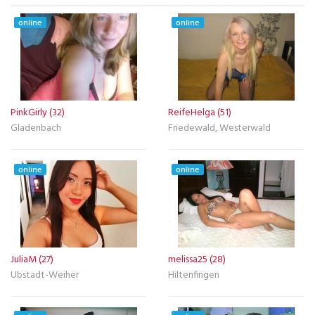
online
online
PinkGirly (32)
ReifeHelga (51)
Gladenbach
Friedewald, Westerwald
online
online
JuliaM (27)
melissa25 (28)
Ubstadt-Weiher
Hiltenfingen