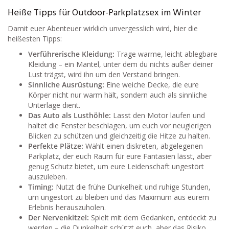
Heiße Tipps für Outdoor-Parkplatzsex im Winter
Damit euer Abenteuer wirklich unvergesslich wird, hier die
heißesten Tipps:
Verführerische Kleidung:
Trage warme, leicht ablegbare
Kleidung – ein Mantel, unter dem du nichts außer deiner
Lust trägst, wird ihn um den Verstand bringen.
Sinnliche Ausrüstung:
Eine weiche Decke, die eure
Körper nicht nur warm hält, sondern auch als sinnliche
Unterlage dient.
Das Auto als Lusthöhle:
Lasst den Motor laufen und
haltet die Fenster beschlagen, um euch vor neugierigen
Blicken zu schützen und gleichzeitig die Hitze zu halten.
Perfekte Plätze:
Wählt einen diskreten, abgelegenen
Parkplatz, der euch Raum für eure Fantasien lässt, aber
genug Schutz bietet, um eure Leidenschaft ungestört
auszuleben.
Timing:
Nutzt die frühe Dunkelheit und ruhige Stunden,
um ungestört zu bleiben und das Maximum aus eurem
Erlebnis herauszuholen.
Der Nervenkitzel:
Spielt mit dem Gedanken, entdeckt zu
werden – die Dunkelheit schützt euch, aber das Risiko