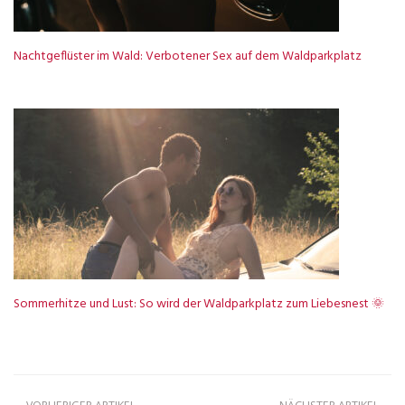
Nachtgeflüster im Wald: Verbotener Sex auf dem Waldparkplatz
Sommerhitze und Lust: So wird der Waldparkplatz zum Liebesnest 🌞