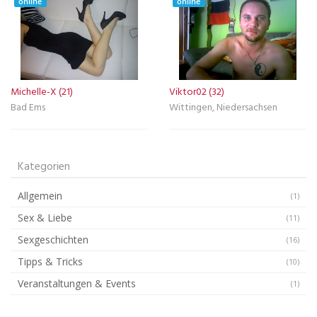
online
online
Michelle-X (21)
Viktor02 (32)
Bad Ems
Wittingen, Niedersachsen
Kategorien
Allgemein
(1)
Sex & Liebe
(11)
Sexgeschichten
(16)
Tipps & Tricks
(10)
Veranstaltungen & Events
(1)