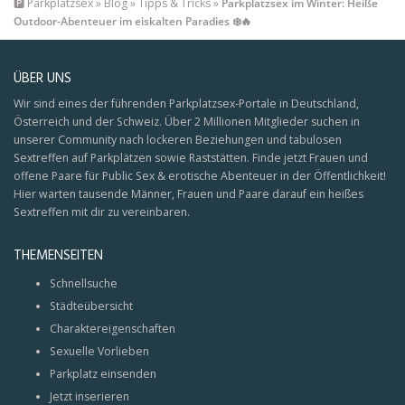
🅿️
Parkplatzsex
»
Blog
»
Tipps & Tricks
»
Parkplatzsex im Winter: Heiße
Outdoor-Abenteuer im eiskalten Paradies ❄️🔥
ÜBER UNS
Wir sind eines der führenden Parkplatzsex-Portale in Deutschland,
Österreich und der Schweiz. Über 2 Millionen Mitglieder suchen in
unserer Community nach lockeren Beziehungen und tabulosen
Sextreffen auf Parkplätzen sowie Raststätten. Finde jetzt Frauen und
offene Paare für Public Sex & erotische Abenteuer in der Öffentlichkeit!
Hier warten tausende Männer, Frauen und Paare darauf ein heißes
Sextreffen mit dir zu vereinbaren.
THEMENSEITEN
Schnellsuche
Städteübersicht
Charaktereigenschaften
Sexuelle Vorlieben
Parkplatz einsenden
Jetzt inserieren