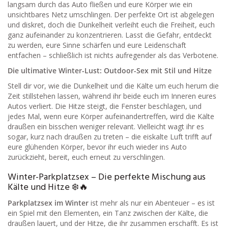
langsam durch das Auto fließen und eure Körper wie ein
unsichtbares Netz umschlingen. Der perfekte Ort ist abgelegen
und diskret, doch die Dunkelheit verleiht euch die Freiheit, euch
ganz aufeinander zu konzentrieren. Lasst die Gefahr, entdeckt
zu werden, eure Sinne schärfen und eure Leidenschaft
entfachen – schließlich ist nichts aufregender als das Verbotene.
Die ultimative Winter-Lust: Outdoor-Sex mit Stil und Hitze
Stell dir vor, wie die Dunkelheit und die Kälte um euch herum die
Zeit stillstehen lassen, während ihr beide euch im Inneren eures
Autos verliert. Die Hitze steigt, die Fenster beschlagen, und
jedes Mal, wenn eure Körper aufeinandertreffen, wird die Kälte
draußen ein bisschen weniger relevant. Vielleicht wagt ihr es
sogar, kurz nach draußen zu treten – die eiskalte Luft trifft auf
eure glühenden Körper, bevor ihr euch wieder ins Auto
zurückzieht, bereit, euch erneut zu verschlingen.
Winter-Parkplatzsex – Die perfekte Mischung aus
Kälte und Hitze ❄️🔥
Parkplatzsex im Winter
ist mehr als nur ein Abenteuer – es ist
ein Spiel mit den Elementen, ein Tanz zwischen der Kälte, die
draußen lauert, und der Hitze, die ihr zusammen erschafft. Es ist